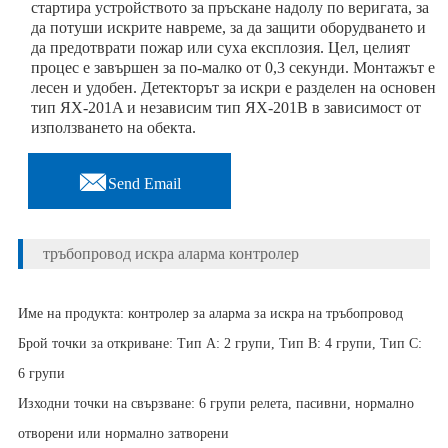
стартира устройството за пръскане надолу по веригата, за
да потуши искрите навреме, за да защити оборудването и
да предотврати пожар или суха експлозия. Цел, целият
процес е завършен за по-малко от 0,3 секунди. Монтажът е
лесен и удобен. Детекторът за искри е разделен на основен
тип ЯХ-201A и независим тип ЯХ-201B в зависимост от
използването на обекта.

Send Email
тръбопровод искра аларма контролер
Име на продукта: контролер за аларма за искра на тръбопровод
Брой точки за откриване: Тип A: 2 групи, Тип B: 4 групи, Тип C:
6 групи
Изходни точки на свързване: 6 групи релета, пасивни, нормално
отворени или нормално затворени