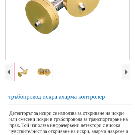
тръбопровод искра аларма контролер
Детекторът за искри се използва за откриване на искри
или смесени искри в тръбопровода за транспортиране на
прах. Той използва инфрачервени детектори с висока
чувствителност за откриване на искри, аларми навреме и