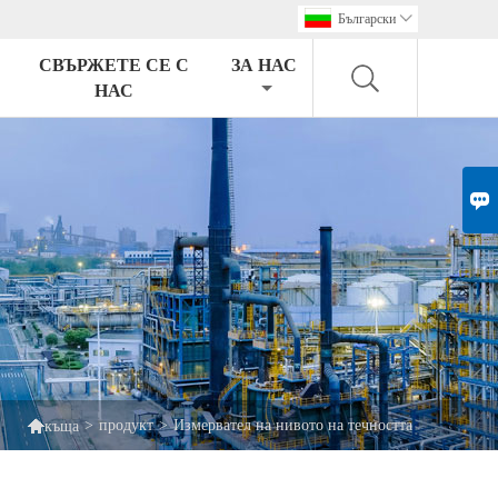
Български

СВЪРЖЕТЕ СЕ С
ЗА НАС
НАС


>
продукт
>
Измервател на нивото на течността
къща