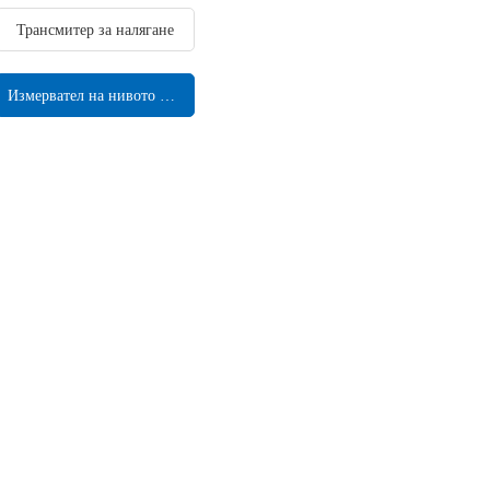
Трансмитер за налягане
Измервател на нивото на течността