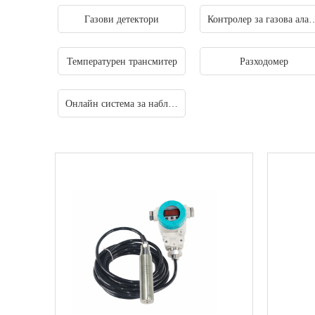
Газови детектори
Контролер за га
Температурен трансмитер
Разходомер
Онлайн система за наблюдение на отработените газове