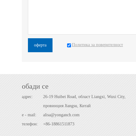
Политика за поверителност
оферта
обади се
адрес:
26-19 Huibei Road, област Liangxi, Wuxi City,
провинция Jiangsu, Китай
e - mail:
alisa@yonganch.com
телефон:
+86-18861511873