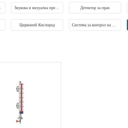
зова аларма
Звукова и визуална предупредителна лампа
Детектор за прах
Цирконий Кислород
Система за контрол на искра на тръбопровода